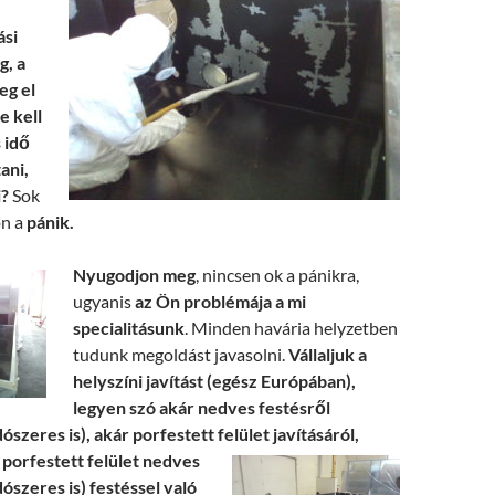
ási
g, a
g el
e kell
s idő
ani,
i?
Sok
ön a
pánik.
Nyugo
djon meg
, nincsen ok a pánikra,
ugyanis
az Ön problémája a mi
specialitásunk
. Minden havária helyzetben
tudunk megoldást javasolni.
Vállaljuk a
helyszíni javítást (egész Európában),
legyen szó akár nedves festésről
dószeres is), akár porfestett felület javításáról,
i porfestett
felület nedves
dószeres is) festéssel való