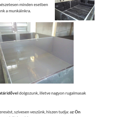
észetesen minden esetben
unk a munkáinkra.
atáridővel
dolgozunk, illetve nagyon rugalmasak
esést, szívesen veszünk, hiszen tudja: a
z Ön