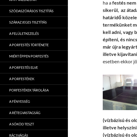
ha a
festés nem
sikerül, az átad
SZÓDASZÓRÁSOS TISZTÍTÁS
határidő közele
SZÁRAZJEGES TISZTÍTÁS
termékünket me
kell adni, vagy b
A FELÜLETKEZELÉS
építeni, és ninc
A PORFESTÉS TÖRTÉNETE
már újra legyárt
illetve kijavítan
MIÉRT ÉPPEN PORFESTÉS
esetben ekkor j
A PORFESTÉS ELVE
A PORFESTÉKEK
PORFESTÉKEK TÁROLÁSA
A FÉNYESSÉG
A RÉTEGVASTAGSÁG
(vízbázisú és ol
A SÓKÖD TESZT
illetve helyszín
(vízbázisú és ol
RÁCSVÁGÁS