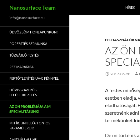
Keresés
Nanosurface Team
HÍREK
Kilépés
info@nanosurface.eu
a
ÜDVÖZLÖM HONLAPUNKON!
tartalomba
FELHASZNÁLÓKN
PORFESTÉS BÉRMUNKA
AZ ÖN 
TŰZGÁTLÓ FESTÉS
SPECIA
RÉZ MARATÁSA
2017-06-28
FERTŐTLENÍTÉS UV-C FÉNNYEL
A festés minőség
HŐVISSZAVERŐS
FELÜLETKEZELÉS
esetben eladja, 
eladhatóságát. 
AZ ÖN PROBLÉMÁJA A MI
SPECIALITÁSUNK!
szeretnénk adni 
termékünket
ki
MIT ÍRJUNK ELŐ? FONTOS
PARAMÉTEREK!
De mi történik a
AMIT VÁLLALUNK