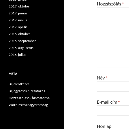
Hozzászólás
*
2017. október
2017. június
2017. május
2017. április
2016. október
2016. szeptember
2016. augusztus
2016. július
META
Név
*
Bejelentkezés
Bejegyzések hírcsatorna
Hozzászólások hírcsatorna
E-mail cím
*
WordPress Magyarország
Honlap