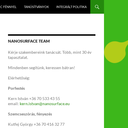
-C FÉNNYEL
TANÚSÍTVÁNYOK
INTEGRÁLT POLITIKA
NANOSURFACE TEAM
Kérje szakembereink tanácsát. Több, mint 30 év
tapasztalat.
Mindenben segítünk, keressen bátran!
Elérhetőség:
Porfestés
Kern István +36 70 533 43 55
email:
kern.istvan@nanosurface.eu
Szemcseszórás, fényezés
Kutfej György +36 70 416 32 77