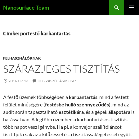
Kilépés
Keresés
Nanosurface Team
a
ELSŐDL
tartalomba
MENÜ
Címke: porfestő karbantartás
FELHASZNÁLÓKNAK
SZÁRAZJEGES TISZTÍTÁS
2016-09-13
HOZZÁSZÓLÁS MOST!
A festő üzemek többségében a
karbantartás
, mind a festett
felület minőségére (
festésbe hulló szennyeződés
), mind az
audit során tapasztalható
esztétikára
, és a gépek
állapotára
is
hatással van. A legtöbb üzemben a karbantartásos tisztítás
több napot vesz igénybe. Ha pl. a konvejor szállítóláncot
tisztítjuk csak az a kifűzéssel és a tisztítással/égetéssel együtt