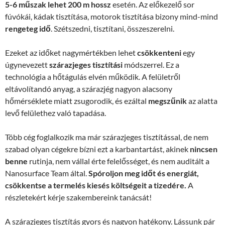
5-6 műszak lehet 200 m hossz
esetén. Az előkezelő sor
fúvókái, kádak tisztítása, motorok tisztítása bizony mind-mind
rengeteg idő
. Szétszedni, tisztítani, összeszerelni.
Ezeket az időket nagymértékben lehet
csökkenteni
egy
úgynevezett
szárazjeges tisztítási
módszerrel. Ez a
technológia a hőtágulás elvén működik. A felületről
eltávolítandó anyag, a szárazjég nagyon alacsony
hőmérséklete miatt zsugorodik, és ezáltal
megszűnik
az alatta
levő felülethez való tapadása.
Több cég foglalkozik ma már szárazjeges tisztítással, de nem
szabad olyan cégekre bízni ezt a karbantartást, akinek
nincsen
benne
rutinja, nem vállal érte felelősséget, és nem auditált a
Nanosurface Team által.
Spóroljon meg időt és energiát,
csökkentse a termelés kiesés költségeit a tizedére.
A
részletekért kérje szakembereink tanácsát!
A szárazjeges tisztítás gyors és nagyon hatékony. Lássunk pár