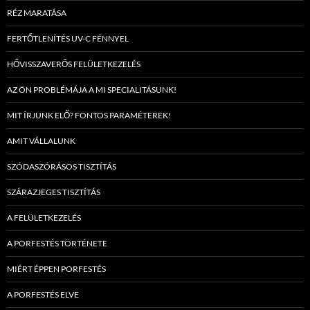
RÉZ MARATÁSA
FERTŐTLENÍTÉS UV-C FÉNNYEL
HŐVISSZAVERŐS FELÜLETKEZELÉS
AZ ÖN PROBLÉMÁJA A MI SPECIALITÁSUNK!
MIT ÍRJUNK ELŐ? FONTOS PARAMÉTEREK!
AMIT VÁLLALUNK
SZÓDASZÓRÁSOS TISZTÍTÁS
SZÁRAZJEGES TISZTÍTÁS
A FELÜLETKEZELÉS
A PORFESTÉS TÖRTÉNETE
MIÉRT ÉPPEN PORFESTÉS
A PORFESTÉS ELVE