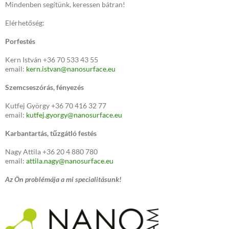
Mindenben segítünk, keressen bátran!
Elérhetőség:
Porfestés
Kern István +36 70 533 43 55
email:
kern.istvan@nanosurface.eu
Szemcseszórás, fényezés
Kutfej György +36 70 416 32 77
email:
kutfej.gyorgy@nanosurface.eu
Karbantartás, tűzgátló festés
Nagy Attila +36 20 4 880 780
email:
attila.nagy@nanosurface.eu
Az Ön problémája a mi specialitásunk!