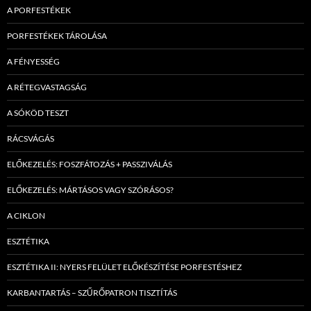
A PORFESTÉKEK
PORFESTÉKEK TÁROLÁSA
A FÉNYESSÉG
A RÉTEGVASTAGSÁG
A SÓKÖD TESZT
RÁCSVÁGÁS
ELŐKEZELÉS: FOSZFÁTOZÁS + PASSZIVÁLÁS
ELŐKEZELÉS: MÁRTÁSOS VAGY SZÓRÁSOS?
A CIKLON
ESZTÉTIKA
ESZTÉTIKA II: NYERS FELÜLET ELŐKÉSZÍTÉSE PORFESTÉSHEZ
KARBANTARTÁS – SZŰRŐPATRON TISZTÍTÁS