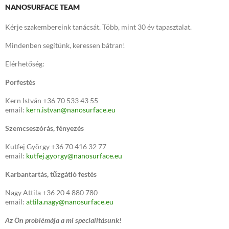
NANOSURFACE TEAM
Kérje szakembereink tanácsát. Több, mint 30 év tapasztalat.
Mindenben segítünk, keressen bátran!
Elérhetőség:
Porfestés
Kern István +36 70 533 43 55
email:
kern.istvan@nanosurface.eu
Szemcseszórás, fényezés
Kutfej György +36 70 416 32 77
email:
kutfej.gyorgy@nanosurface.eu
Karbantartás, tűzgátló festés
Nagy Attila +36 20 4 880 780
email:
attila.nagy@nanosurface.eu
Az Ön problémája a mi specialitásunk!