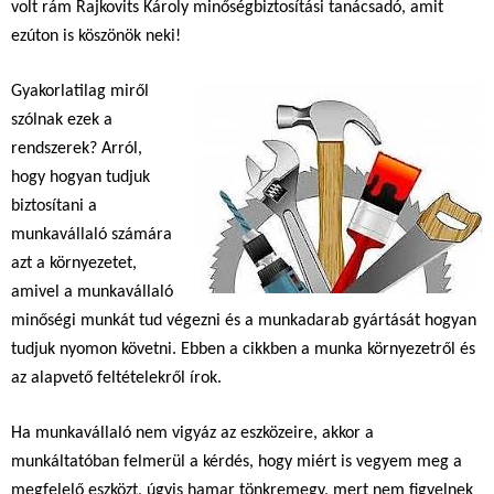
volt rám Rajkovits Károly minőségbiztosítási tanácsadó, amit
ezúton is köszönök neki!
Gyakorlatilag miről
szólnak ezek a
rendszerek? Arról,
hogy hogyan tudjuk
biztosítani a
munkavállaló számára
azt a környezetet,
amivel a munkavállaló
minőségi munkát tud végezni és a munkadarab gyártását hogyan
tudjuk nyomon követni. Ebben a cikkben a munka környezetről és
az alapvető feltételekről írok.
Ha munkavállaló nem vigyáz az eszközeire, akkor a
munkáltatóban felmerül a kérdés, hogy miért is vegyem meg a
megfelelő eszközt, úgyis hamar tönkremegy, mert nem figyelnek