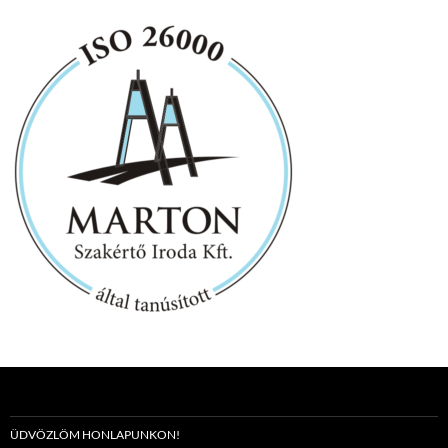
ÜDVÖZLÖM HONLAPUNKON!