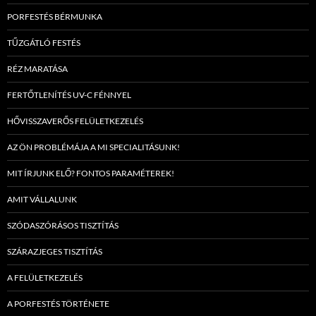
PORFESTÉS BÉRMUNKA
TŰZGÁTLÓ FESTÉS
RÉZ MARATÁSA
FERTŐTLENÍTÉS UV-C FÉNNYEL
HŐVISSZAVERŐS FELÜLETKEZELÉS
AZ ÖN PROBLÉMÁJA A MI SPECIALITÁSUNK!
MIT ÍRJUNK ELŐ? FONTOS PARAMÉTEREK!
AMIT VÁLLALUNK
SZÓDASZÓRÁSOS TISZTÍTÁS
SZÁRAZJEGES TISZTÍTÁS
A FELÜLETKEZELÉS
A PORFESTÉS TÖRTÉNETE