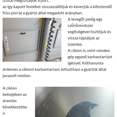
(szita) megszitáljuk a port,
az így kapott festéket visszaszállítjuk és keverjük a kifestendő
friss porral a gyártó által megadott arányban.
A levegőt pedig egy
szűrőrendszer
segítségével tisztítjuk és
vissza tápláljuk az
üzembe.
A ciklon is, mint minden
gép egyedi karbantartást
igényel. Kéthavonta
érdemes a ciklont karbantartani, kitisztítani a gyártók által
javasolt módon.
A ciklon
belsejében az
áramlás
következtébe
n