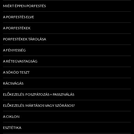
MIÉRT ÉPPEN PORFESTÉS
A PORFESTÉS ELVE
A PORFESTÉKEK
PORFESTÉKEK TÁROLÁSA
A FÉNYESSÉG
A RÉTEGVASTAGSÁG
A SÓKÖD TESZT
RÁCSVÁGÁS
ELŐKEZELÉS: FOSZFÁTOZÁS + PASSZIVÁLÁS
ELŐKEZELÉS: MÁRTÁSOS VAGY SZÓRÁSOS?
A CIKLON
ESZTÉTIKA