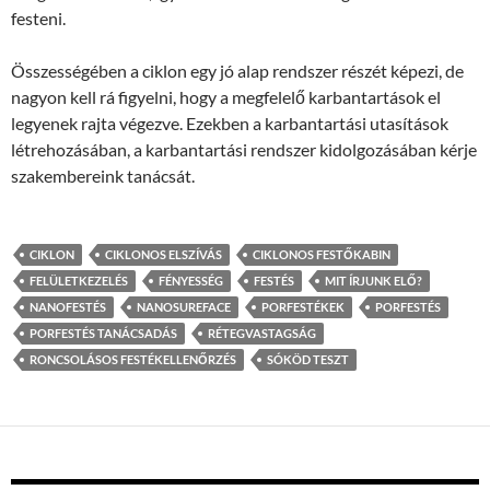
festeni.
Összességében a ciklon egy jó alap rendszer részét képezi, de
nagyon kell rá figyelni, hogy a megfelelő karbantartások el
legyenek rajta végezve. Ezekben a karbantartási utasítások
létrehozásában, a karbantartási rendszer kidolgozásában kérje
szakembereink tanácsát.
CIKLON
CIKLONOS ELSZÍVÁS
CIKLONOS FESTŐKABIN
FELÜLETKEZELÉS
FÉNYESSÉG
FESTÉS
MIT ÍRJUNK ELŐ?
NANOFESTÉS
NANOSUREFACE
PORFESTÉKEK
PORFESTÉS
PORFESTÉS TANÁCSADÁS
RÉTEGVASTAGSÁG
RONCSOLÁSOS FESTÉKELLENŐRZÉS
SÓKÖD TESZT