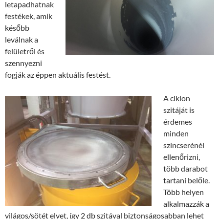
letapadhatnak
festékek, amik
később
leválnak a
felületről és
szennyezni
fogják az éppen aktuális festést.
A ciklon
szitáját is
érdemes
minden
színcserénél
ellenőrizni,
több darabot
tartani belőle.
Több helyen
alkalmazzák a
világos/sötét elvet, így 2 db szitával biztonságosabban lehet