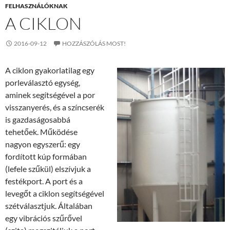
FELHASZNÁLÓKNAK
A CIKLON
2016-09-12
HOZZÁSZÓLÁS MOST!
A ciklon gyakorlatilag egy
porleválasztó egység,
aminek segítségével a por
visszanyerés, és a színcserék
is gazdaságosabbá
tehetőek. Működése
nagyon egyszerű: egy
fordított kúp formában
(lefele szűkül) elszívjuk a
festékport. A port és a
levegőt a ciklon segítségével
szétválasztjuk. Általában
egy vibrációs szűrővel