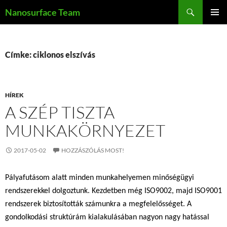
Kilépés
Keresés
Nanosurface Team
a
ELSŐDL
tartalomba
MENÜ
Címke: ciklonos elszívás
HÍREK
A SZÉP TISZTA
MUNKAKÖRNYEZET
2017-05-02
HOZZÁSZÓLÁS MOST!
Pályafutásom alatt minden munkahelyemen minőségügyi
rendszerekkel dolgoztunk. Kezdetben még ISO9002, majd ISO9001
rendszerek biztosították számunkra a megfelelősséget. A
gondolkodási struktúrám kialakulásában nagyon nagy hatással