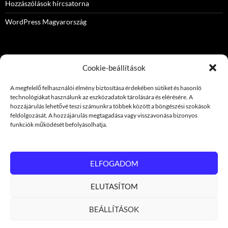
Hozzászólások hírcsatorna
WordPress Magyarország
Cookie-beállítások
BEJEGYZÉSEK
A megfelelő felhasználói élmény biztosítása érdekében sütiket és hasonló
technológiákat használunk az eszközadatok tárolására és elérésére. A
hozzájárulás lehetővé teszi számunkra többek között a böngészési szokások
Integrált politika
feldolgozását. A hozzájárulás megtagadása vagy visszavonása bizonyos
funkciók működését befolyásolhatja.
Tanúsítványok
Tűzgátló festés
ELFOGADOM
Porfestés bérmunka
ELUTASÍTOM
Réz maratása
BEÁLLÍTÁSOK