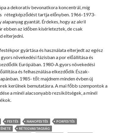
a a dekoratív bevonatkora koncentrál, míg
s rétegképződést tartja előnyben. 1966-1973-
 alapanyag gyantát. Érdekes, hogy az akril
r ebben az időben kísérleteztek, de csak
 elterjedni.
estékpor gyártása és használata elterjedt az egész
 gyors növekedési fázisban a por előállítása és
lkezdődik Európában. 1980-A gyors növekedési
lőállítása és felhasználása elkezdődik Észak-
apánban. 1985- től: majdnem minden évben új
rek kerülnek bemutatásra. A mai főbb szempontok a
ése a minél alacsonyabb rezsikötségek, a minél
dékok.
FESTÉS
NANOFESTÉS
PORFESTÉS
TÉNETE
RÉTEGVASTAGSÁG