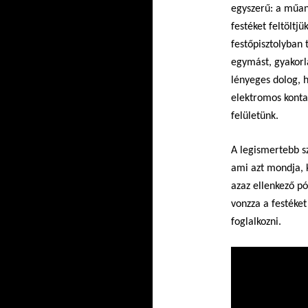
egyszerű: a műa
festéket feltöltj
festőpisztolyban 
egymást, gyakorl
lényeges dolog, 
elektromos konta
felületünk.
A legismertebb sz
ami azt mondja, k
azaz ellenkező pó
vonzza a festéket
foglalkozni.