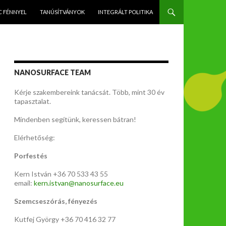
C FÉNNYEL
TANÚSÍTVÁNYOK
INTEGRÁLT POLITIKA
NANOSURFACE TEAM
Kérje szakembereink tanácsát. Több, mint 30 év
tapasztalat.
Mindenben segítünk, keressen bátran!
Elérhetőség:
Porfestés
Kern István +36 70 533 43 55
email:
kern.istvan@nanosurface.eu
Szemcseszórás, fényezés
Kutfej György +36 70 416 32 77