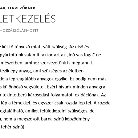
NAK
,
TERVEZŐKNEK
LETKEZELÉS
HOZZÁSZÓLÁS MOST!
e két fő tényező miatt vált szükség. Az első és
gyártottunk valamit, akkor azt az „idő vas foga” ne
ermészetben, amihez szervezetünk is megtanult
étezik egy anyag, ami szükséges az életben
e a legreagálóbb anyagok egyike. Ez pedig nem más,
és különböző vegyületei. Ezért hívunk minden anyagra
a tekintetben) károsodási folyamatot, oxidációnak. Az
lép a fémekkel, és egyszer csak rozsda lép fel. A rozsda
található, amiket felületkezelni szükséges, de
n, nem a megszokott barna színű képződmény
fehér színű).