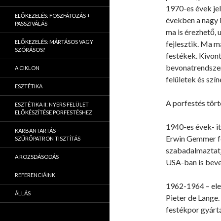
1970-es évek jel
ELŐKEZELÉS: FOSZFÁTOZÁS +
években a nagy i
PASSZIVÁLÁS
ma is érezhető,
ELŐKEZELÉS: MÁRTÁSOS VAGY
fejlesztik. Ma m
SZÓRÁSOS?
festékek. Kivont
bevonatrendszert
A CIKLON
felületek és szí
ESZTÉTIKA
A porfestés tör
ESZTÉTIKA II: NYERS FELÜLET
ELŐKÉSZÍTÉSE PORFESTÉSHEZ
1940-es évek- it
KARBANTARTÁS –
Erwin Gemmer fel
SZŰRŐPATRON TISZTÍTÁS
szabadalmaztatja
A ROZSDÁSODÁS
USA-ban is beve
REFERENCIÁINK
1962-1964 – elek
ÁLLÁS
Pieter de Lange
festékpor gyárt