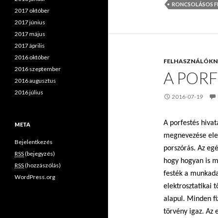
RONCSOLÁSOS F
2017 október
2017 június
2017 május
2017 április
2016 október
FELHASZNÁLÓK
2016 szeptember
A PORF
2016 augusztus
2016 július
2016-07-19
A porfestés hivat
META
megnevezése elek
Bejelentkezés
porszórás. Az egé
RSS
(bejegyzés)
hogy hogyan is 
RSS
(hozzászólás)
festék a munkad
WordPress.org
elektrosztatikai 
alapul. Minden fiz
törvény igaz. Az 