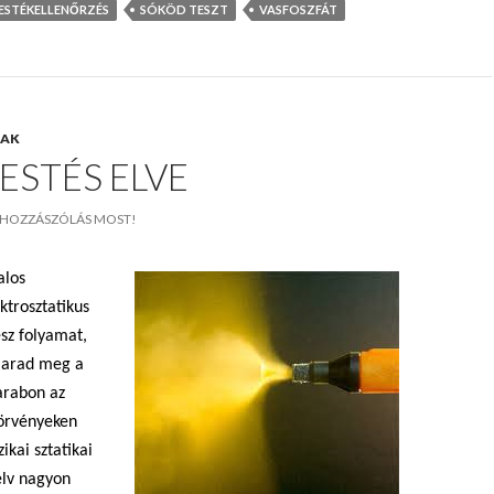
ESTÉKELLENŐRZÉS
SÓKÖD TESZT
VASFOSZFÁT
NAK
ESTÉS ELVE
HOZZÁSZÓLÁS MOST!
alos
trosztatikus
sz folyamat,
marad meg a
arabon az
törvényeken
ikai sztatikai
elv nagyon