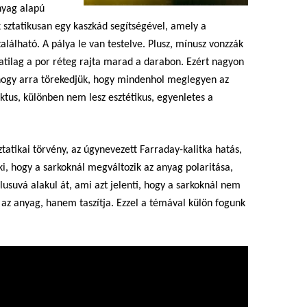
nyag alapú
ük sztatikusan egy kaszkád segítségével, amely a
található. A pálya le van testelve. Plusz, mínusz vonzzák
atilag a por réteg rajta marad a darabon. Ezért nagyon
hogy arra törekedjük, hogy mindenhol meglegyen az
ktus, különben nem lesz esztétikus, egyenletes a
tatikai törvény, az úgynevezett Farraday-kalitka hatás,
i, hogy a sarkoknál megváltozik az anyag polaritása,
lusuvá alakul át, ami azt jelenti, hogy a sarkoknál nem
 az anyag, hanem taszítja. Ezzel a témával külön fogunk