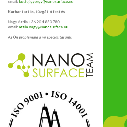
email:
kutfej.gyorgy@nanosurface.eu
Karbantartás, tűzgátló festés
Nagy Attila +36 20 4 880 780
email:
attila.nagy@nanosurface.eu
Az Ön problémája a mi specialitásunk!