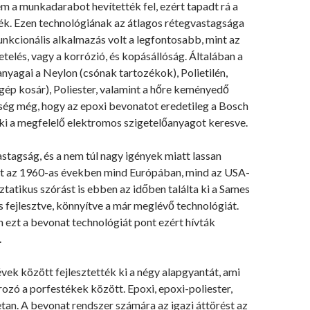
m a munkadarabot hevítették fel, ezért tapadt rá a
ték. Ezen technológiának az átlagos rétegvastagsága
nkcionális alkalmazás volt a legfontosabb, mint az
telés, vagy a korrózió, és kopásállóság. Általában a
yagai a Neylon (csónak tartozékok), Polietilén,
p kosár), Poliester, valamint a hőre keményedő
ség még, hogy az epoxi bevonatot eredetileg a Bosch
 ki a megfelelő elektromos szigetelőanyagot keresve.
tagság, és a nem túl nagy igények miatt lassan
at az 1960-as években mind Európában, mind az USA-
ztatikus szórást is ebben az időben találta ki a Sames
is fejlesztve, könnyítve a már meglévő technológiát.
 ezt a bevonat technológiát pont ezért hívták
.
ek között fejlesztették ki a négy alapgyantát, ami
ozó a porfestékek között. Epoxi, epoxi-poliester,
retan. A bevonat rendszer számára az igazi áttörést az