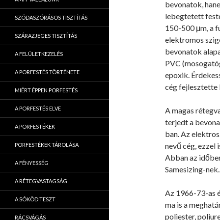
bevonatok, hane
lebegtetett fes
SZÓDASZÓRÁSOS TISZTÍTÁS
150-500 μm, a fu
SZÁRAZJEGES TISZTÍTÁS
elektromos szige
bevonatok alapan
A FELÜLETKEZELÉS
PVC (mosogatógé
A PORFESTÉS TÖRTÉNETE
epoxik. Érdekes
cég fejlesztette
MIÉRT ÉPPEN PORFESTÉS
A PORFESTÉS ELVE
A magas rétegvas
terjedt a bevon
A PORFESTÉKEK
ban. Az elektros
nevű cég, ezzel 
PORFESTÉKEK TÁROLÁSA
Abban az időben
A FÉNYESSÉG
Samesizing-nek.
A RÉTEGVASTAGSÁG
Az 1966-73-as év
A SÓKÖD TESZT
ma is a meghatár
poliester, poliu
RÁCSVÁGÁS