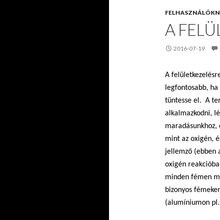
FELHASZNÁLÓK
A FELÜ
2016-07-19
A felületkezelésr
legfontosabb, ha 
tüntesse el. A t
alkalmazkodni, l
maradásunkhoz, d
mint az oxigén, 
jellemző (ebben 
oxigén reakcióba 
minden fémen meg
bizonyos fémeke
(alumíniumon pl. 