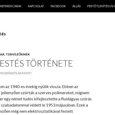
 TARTALOMBA
REFERENCIÁINK
KAPCSOLAT
FACEBOOK
ÁLLÁS
FERTŐTLENÍTÉS UV-
tés
NAK
,
TERVEZŐKNEK
FESTÉS TÖRTÉNETE
HOZZÁSZÓLÁS MOST!
en az 1940-es évekig nyúlik vissza. Ebben az
jellemzően szórták a szerves polimereket, mígnem
 egy német tudós kifejlesztette a fluidágyas szórás
t szabadalommal védett le 1953 májusában. Ezek a
mzően még nem elektrosztatikával festett