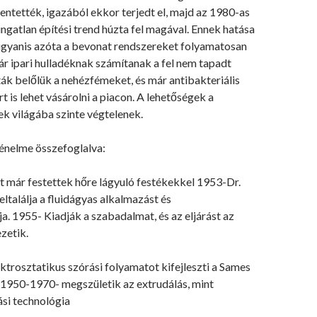
entették, igazából ekkor terjedt el, majd az 1980-as
ngatlan építési trend húzta fel magával. Ennek hatása
 ugyanis azóta a bevonat rendszereket folyamatosan
ár ipari hulladéknak számítanak a fel nem tapadt
ák belőlük a nehézfémeket, és már antibakteriális
 is lehet vásárolni a piacon. A lehetőségek a
nek világába szinte végtelenek.
ténelme összefoglalva:
t már festettek hőre lágyuló festékekkel 1953-Dr.
találja a fluidágyas alkalmazást és
. 1955- Kiadják a szabadalmat, és az eljárást az
zetik.
trosztatikus szórási folyamatot kifejleszti a Sames
. 1950-1970- megszületik az extrudálás, mint
ási technológia