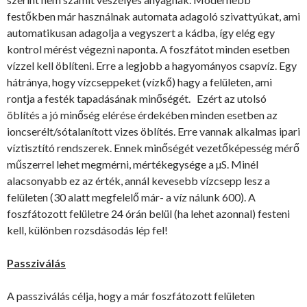
festőkben már használnak automata adagoló szivattyúkat, ami
automatikusan adagolja a vegyszert a kádba, így elég egy
kontrol mérést végezni naponta. A foszfátot minden esetben
vízzel kell öblíteni. Erre a legjobb a hagyományos csapvíz. Egy
hátránya, hogy vízcseppeket (vízkő) hagy a felületen, ami
rontja a festék tapadásának minőségét. Ezért az utolsó
öblítés a jó minőség elérése érdekében minden esetben az
ioncserélt/sótalanított vizes öblítés. Erre vannak alkalmas ipari
víztisztító rendszerek. Ennek minőségét vezetőképesség mérő
műszerrel lehet megmérni, mértékegysége a µS. Minél
alacsonyabb ez az érték, annál kevesebb vízcsepp lesz a
felületen (30 alatt megfelelő már- a víz nálunk 600). A
foszfátozott felületre 24 órán belül (ha lehet azonnal) festeni
kell, különben rozsdásodás lép fel!
Passziválás
A passziválás célja, hogy a már foszfátozott felületen