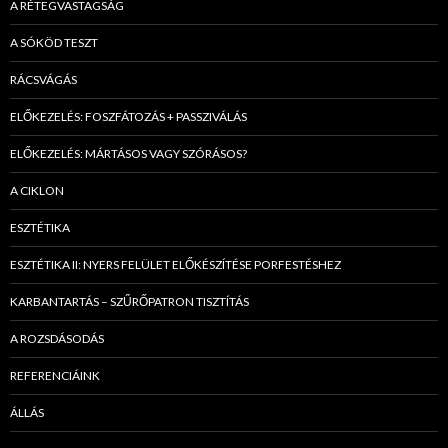
A RÉTEGVASTAGSÁG
A SÓKÖD TESZT
RÁCSVÁGÁS
ELŐKEZELÉS: FOSZFÁTOZÁS + PASSZIVÁLÁS
ELŐKEZELÉS: MÁRTÁSOS VAGY SZÓRÁSOS?
A CIKLON
ESZTÉTIKA
ESZTÉTIKA II: NYERS FELÜLET ELŐKÉSZÍTÉSE PORFESTÉSHEZ
KARBANTARTÁS – SZŰRŐPATRON TISZTÍTÁS
A ROZSDÁSODÁS
REFERENCIÁINK
ÁLLÁS