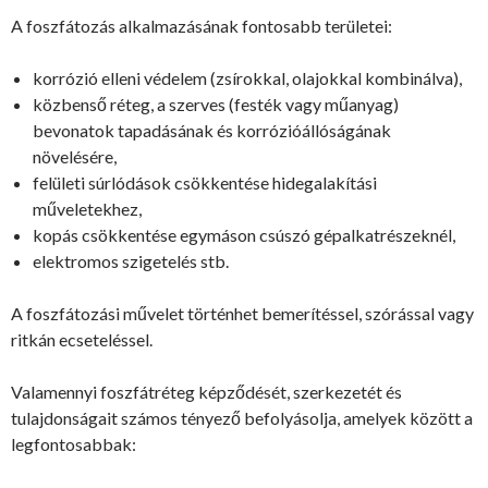
A foszfátozás alkalmazásának fontosabb területei:
korrózió elleni védelem (zsírokkal, olajokkal kombinálva),
közbenső réteg, a szerves (festék vagy műanyag)
bevonatok tapadásának és korrózióállóságának
növelésére,
felületi súrlódások csökkentése hidegalakítási
műveletekhez,
kopás csökkentése egymáson csúszó gépalkatrészeknél,
elektromos szigetelés stb.
A foszfátozási művelet történhet bemerítéssel, szórással vagy
ritkán ecseteléssel.
Valamennyi foszfátréteg képződését, szerkezetét és
tulajdonságait számos tényező befolyásolja, amelyek között a
legfontosabbak: