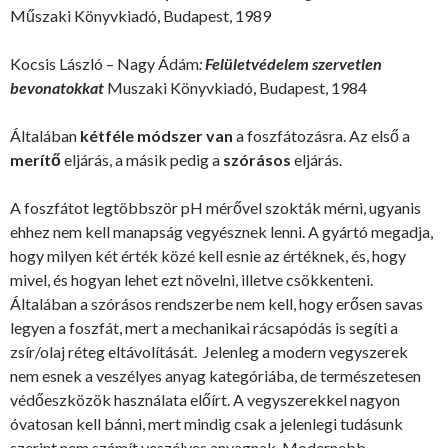
Műszaki Könyvkiadó, Budapest, 1989
Kocsis László – Nagy Ádám
:
Felületvédelem szervetlen
bevonatokkat
Muszaki Könyvkiadó, Budapest, 1984
Általában
kétféle módszer van
a foszfátozásra. Az első a
merítő
eljárás, a másik pedig a
szórásos
eljárás.
A foszfátot legtöbbször pH mérővel szokták mérni, ugyanis
ehhez nem kell manapság vegyésznek lenni. A gyártó megadja,
hogy milyen két érték közé kell esnie az értéknek, és, hogy
mivel, és hogyan lehet ezt növelni, illetve csökkenteni.
Általában a szórásos rendszerbe nem kell, hogy erősen savas
legyen a foszfát, mert a mechanikai rácsapódás is segíti a
zsír/olaj réteg eltávolítását. Jelenleg a modern vegyszerek
nem esnek a veszélyes anyag kategóriába, de természetesen
védőeszközök használata előírt. A vegyszerekkel nagyon
óvatosan kell bánni, mert mindig csak a jelenlegi tudásunk
szerint nem számít veszélyes anyagnak. Modernebb