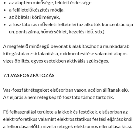
az alapfém minősége, felületi érdessége,
a felületelőkészítés módja,
az öblítési körülmények,
a foszfátozás műveleti feltételei (az alkotók koncentrációja
un. pontszáma, hőmérséklet, kezelési idő, stb.).
A megfelelő minőségű bevonat kialakításához a munkadarab
kifogástalan zsírtalanítása, oxidmentesítése valamint alapos
vizes öblítés, egyes esetekben aktiválás szükséges.
7.1.VASFOSZFÁTOZÁS
Vas-foszfát rétegeket elsősorban vason, acélon állítanak elő.
Az eljárás a nem rétegképző foszfátozáshoz tartozik.
Fő felhasználási területe a lakkok és festékek, elsősorban az
elektroforetikus valamint elektrosztatikus festési eljárásoknál
a felhordása előtt, mivel a rétegek elektromos ellenállása kicsi.