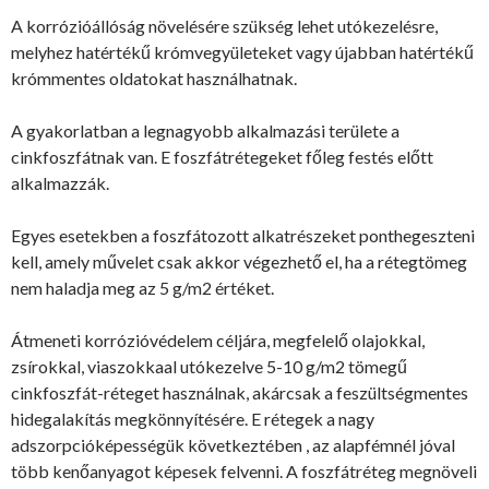
A korrózióállóság növelésére szükség lehet utókezelésre,
melyhez hatértékű krómvegyületeket vagy újabban hatértékű
krómmentes oldatokat használhatnak.
A gyakorlatban a legnagyobb alkalmazási területe a
cinkfoszfátnak van. E foszfátrétegeket főleg festés előtt
alkalmazzák.
Egyes esetekben a foszfátozott alkatrészeket ponthegeszteni
kell, amely művelet csak akkor végezhető el, ha a rétegtömeg
nem haladja meg az 5 g/m2 értéket.
Átmeneti korrózióvédelem céljára, megfelelő olajokkal,
zsírokkal, viaszokkaal utókezelve 5-10 g/m2 tömegű
cinkfoszfát-réteget használnak, akárcsak a feszültségmentes
hidegalakítás megkönnyítésére. E rétegek a nagy
adszorpcióképességük következtében , az alapfémnél jóval
több kenőanyagot képesek felvenni. A foszfátréteg megnöveli