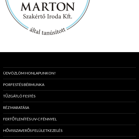
ÜDVÖZLÖM HONLAPUNKON!
PORFESTÉS BÉRMUNKA
TŰZGÁTLÓ FESTÉS
RÉZ MARATÁSA
FERTŐTLENÍTÉS UV-C FÉNNYEL
HŐVISSZAVERŐS FELÜLETKEZELÉS