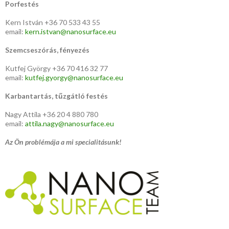
Porfestés
Kern István +36 70 533 43 55
email:
kern.istvan@nanosurface.eu
Szemcseszórás, fényezés
Kutfej György +36 70 416 32 77
email:
kutfej.gyorgy@nanosurface.eu
Karbantartás, tűzgátló festés
Nagy Attila +36 20 4 880 780
email:
attila.nagy@nanosurface.eu
Az Ön problémája a mi specialitásunk!