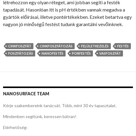
létrehozzon egy olyan réteget, ami jobban segíti a festék
tapadását. Hasonlóan itt is pH értékben vannak megadva a
gyártók előírásai, illetve pontértékekben. Ezeket betartva egy
nagyon jó minőségű festést tudunk garantálni vevőinknek.
CINKFOSZFÁT
CINKFOSZFÁTOZÁS
FELÜLETKEZELÉS
FESTÉS
FOSZFÁTOZÁS
NANOFESTÉS
PORFESTÉS
VASFOSZFÁT
NANOSURFACE TEAM
Kérje szakembereink tanácsát. Több, mint 30 év tapasztalat.
Mindenben segítünk, keressen bátran!
Elérhetőség: