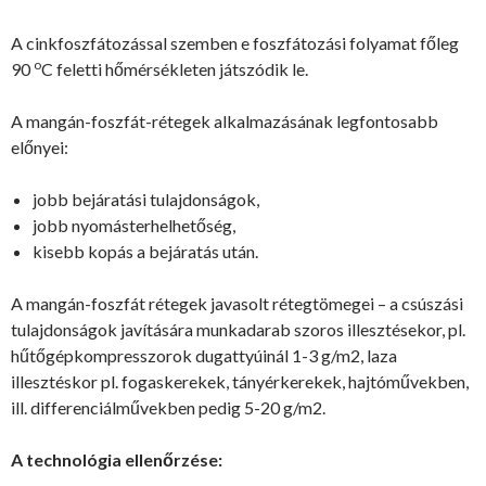
A cinkfoszfátozással szemben e foszfátozási folyamat főleg
o
90
C feletti hőmérsékleten játszódik le.
A mangán-foszfát-rétegek alkalmazásának legfontosabb
előnyei:
jobb bejáratási tulajdonságok,
jobb nyomásterhelhetőség,
kisebb kopás a bejáratás után.
A mangán-foszfát rétegek javasolt rétegtömegei – a csúszási
tulajdonságok javítására munkadarab szoros illesztésekor, pl.
hűtőgépkompresszorok dugattyúinál 1-3 g/m2, laza
illesztéskor pl. fogaskerekek, tányérkerekek, hajtóművekben,
ill. differenciálművekben pedig 5-20 g/m2.
A technológia ellenőrzése: