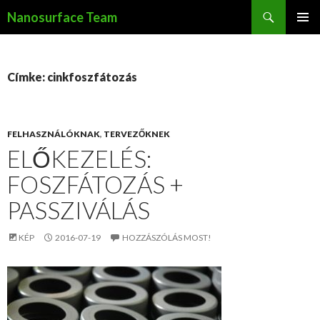
Keresés
Nanosurface Team
KILÉPÉS
ELSŐDL
A
MENÜ
TARTALOMBA
Címke: cinkfoszfátozás
FELHASZNÁLÓKNAK
,
TERVEZŐKNEK
ELŐKEZELÉS:
FOSZFÁTOZÁS +
PASSZIVÁLÁS
KÉP
2016-07-19
HOZZÁSZÓLÁS MOST!