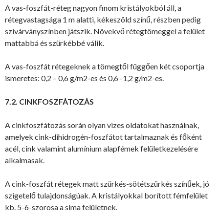
A vas-foszfát-réteg nagyon finom kristályokból áll, a
rétegvastagsága 1 m alatti, kékeszöld színű, részben pedig
szivárványszínben játszik. Növekvő rétegtömeggel a felület
mattabbá és szürkébbé válik.
A vas-foszfát rétegeknek a tömegtől függően két csoportja
ismeretes: 0,2 – 0,6 g/m2-es és 0,6 -1,2 g/m2-es.
7.2. CINKFOSZFÁTOZÁS
A cinkfoszfátozás során olyan vizes oldatokat használnak,
amelyek cink-dihidrogén-foszfátot tartalmaznak és főként
acél, cink valamint alumínium alapfémek felületkezelésére
alkalmasak.
A cink-foszfát rétegek matt szürkés-sötétszürkés színűek, jó
szigetelő tulajdonságúak. A kristályokkal borított fémfelület
kb. 5-6-szorosa a sima felületnek.