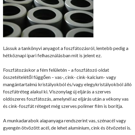
Lássuk a tankönyvi anyagot a foszfátozásról, lentebb pedig a
hétköznapi ipari felhasználásban mit is jelent ez.
Foszfátozáskor a fém felületén – a foszfátozó oldat
összetételétől függően – vas-, cink- cink-kalcium- vagy
mangántartalmú kristályokból és/vagy elegykristályokból álló
foszfátréteg alakul ki. Viszonylag új eljárás a szerves
oldószeres foszfátozás, amelynél az eljárás után a vékony vas
és cink-foszfát réteget még szerves polimer film is borítja.
A munkadarabok alapanyaga rendszerint vas, szénacél vagy
gyengén ötvözött acél, de lehet alumínium, cink és ötvözetei is.