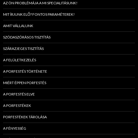
AZ ÖN PROBLÉMÁJA A MI SPECIALITÁSUNK!
MIT ÍRJUNK ELŐ? FONTOS PARAMÉTEREK!
AMIT VÁLLALUNK
SZÓDASZÓRÁSOS TISZTÍTÁS
SZÁRAZJEGES TISZTÍTÁS
A FELÜLETKEZELÉS
A PORFESTÉS TÖRTÉNETE
MIÉRT ÉPPEN PORFESTÉS
A PORFESTÉS ELVE
A PORFESTÉKEK
PORFESTÉKEK TÁROLÁSA
A FÉNYESSÉG