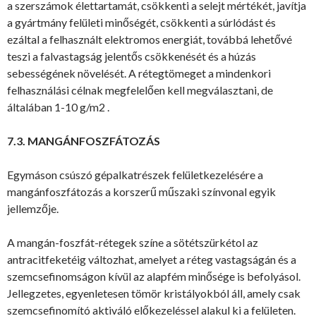
a szerszámok élettartamát, csökkenti a selejt mértékét, javítja
a gyártmány felületi minőségét, csökkenti a súrlódást és
ezáltal a felhasznált elektromos energiát, továbbá lehetővé
teszi a falvastagság jelentős csökkenését és a húzás
sebességének növelését. A rétegtömeget a mindenkori
felhasználási célnak megfelelően kell megválasztani, de
általában 1-10 g/m2 .
7.3. MANGÁNFOSZFÁTOZÁS
Egymáson csúszó gépalkatrészek felületkezelésére a
mangánfoszfátozás a korszerű műszaki színvonal egyik
jellemzője.
A mangán-foszfát-rétegek színe a sötétszürkétol az
antracitfeketéig változhat, amelyet a réteg vastagságán és a
szemcsefinomságon kívül az alapfém minősége is befolyásol.
Jellegzetes, egyenletesen tömör kristályokból áll, amely csak
szemcsefinomító aktiváló előkezeléssel alakul ki a felületen.